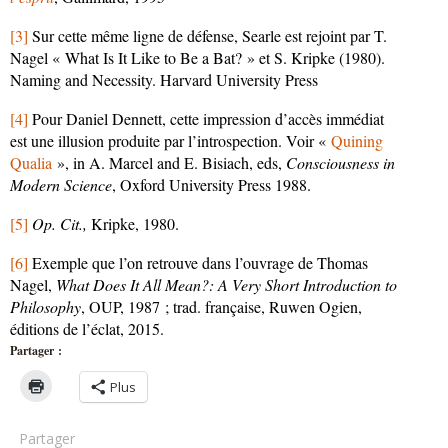
[3]
Sur cette même ligne de défense, Searle est rejoint par T.
Nagel « What Is It Like to Be a Bat? » et S. Kripke (1980).
Naming and Necessity. Harvard University Press
[4]
Pour Daniel Dennett, cette impression d’accès immédiat
est une illusion produite par l’introspection. Voir «
Quining
Qualia
», in A. Marcel and E. Bisiach, eds,
Consciousness in
Modern Science
, Oxford University Press 1988.
[5]
Op. Cit.,
Kripke, 1980.
[6]
Exemple que l’on retrouve dans l’ouvrage de Thomas
Nagel,
What Does It All Mean?: A Very Short Introduction to
Philosophy
, OUP, 1987 ; trad. française, Ruwen Ogien,
éditions de l’éclat, 2015.
Partager :
Plus
Partager