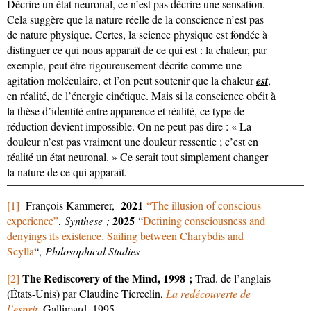
Décrire un état neuronal, ce n’est pas décrire une sensation.
Cela suggère que la nature réelle de la conscience n’est pas
de nature physique. Certes, la science physique est fondée à
distinguer ce qui nous apparaît de ce qui est : la chaleur, par
exemple, peut être rigoureusement décrite comme une
agitation moléculaire, et l’on peut soutenir que la chaleur
est
,
en réalité, de l’énergie cinétique. Mais si la conscience obéit à
la thèse d’identité entre apparence et réalité, ce type de
réduction devient impossible. On ne peut pas dire : « La
douleur n’est pas vraiment une douleur ressentie ; c’est en
réalité un état neuronal. » Ce serait tout simplement changer
la nature de ce qui apparaît.
2021
[1]
François Kammerer,
“The illusion of conscious
2025
experience”
,
Synthese ;
“
Defining consciousness and
denyings its existence. Sailing between Charybdis and
Scylla
“,
Philosophical Studies
The Rediscovery of the Mind, 1998 ;
[2]
Trad. de l’anglais
(États-Unis) par Claudine Tiercelin,
La redécouverte de
l’esprit
, Gallimard, 1995