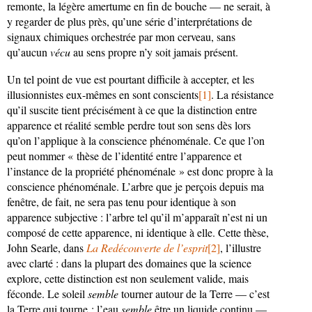
remonte, la légère amertume en fin de bouche — ne serait, à
y regarder de plus près, qu’une série d’interprétations de
signaux chimiques orchestrée par mon cerveau, sans
qu’aucun
vécu
au sens propre n’y soit jamais présent.
Un tel point de vue est pourtant difficile à accepter, et les
illusionnistes eux-mêmes en sont conscients
[1]
. La résistance
qu’il suscite tient précisément à ce que la distinction entre
apparence et réalité semble perdre tout son sens dès lors
qu’on l’applique à la conscience phénoménale. Ce que l’on
peut nommer « thèse de l’identité entre l’apparence et
l’instance de la propriété phénoménale » est donc propre à la
conscience phénoménale. L’arbre que je perçois depuis ma
fenêtre, de fait, ne sera pas tenu pour identique à son
apparence subjective : l’arbre tel qu’il m’apparaît n’est ni un
composé de cette apparence, ni identique à elle. Cette thèse,
John Searle, dans
La Redécouverte de l’esprit
[2]
, l’illustre
avec clarté : dans la plupart des domaines que la science
explore, cette distinction est non seulement valide, mais
féconde. Le soleil
semble
tourner autour de la Terre — c’est
la Terre qui tourne ; l’eau
semble
être un liquide continu —