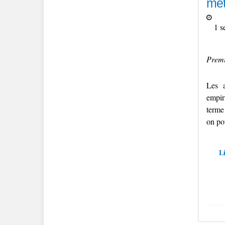
mét
1 s
Premi
Les 
empiri
terme
on po
Li