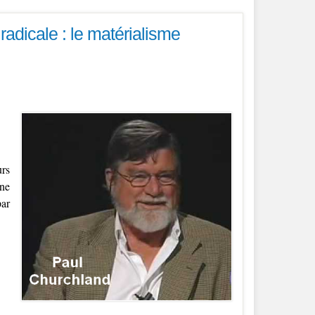
adicale : le matérialisme
urs
une
par