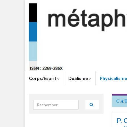
Corps/Esprit
Dualisme
Physicalism
CA
Search for:
P. 