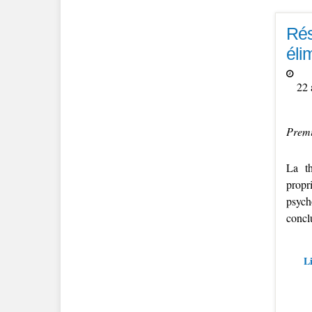
Rés
éli
22 
Premi
La th
propr
psych
concl
Li