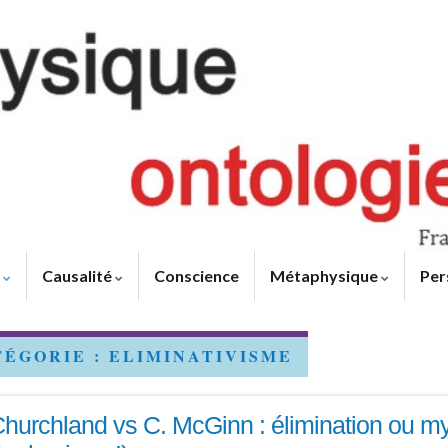
e
Causalité
Conscience
Métaphysique
Per
TÉGORIE :
ELIMINATIVISME
Churchland vs C. McGinn : élimination ou my