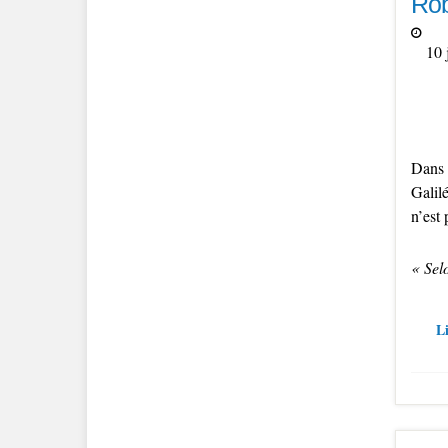
Rob
10 
Dans 
Galil
n’est 
« Sel
Li