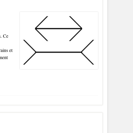
s. Ce
ains et
ment