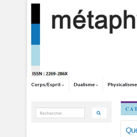
Corps/Esprit
Dualisme
Physicalism
CA
Search for:
Que