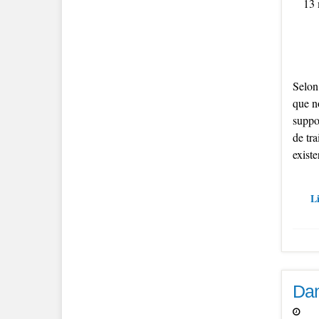
13 
Selon
que n
suppos
de tr
existe
Li
Dan