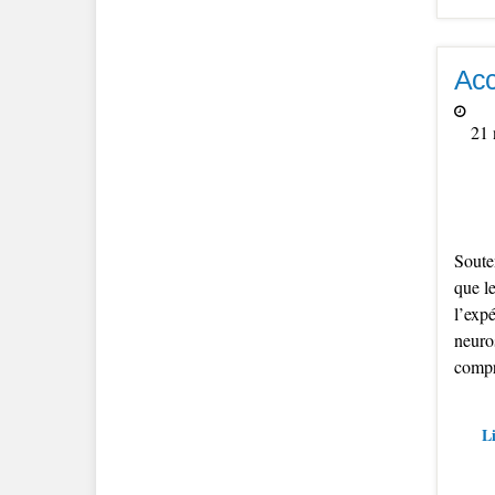
Acc
21 
Soute
que le
l’expé
neuro
compr
Li