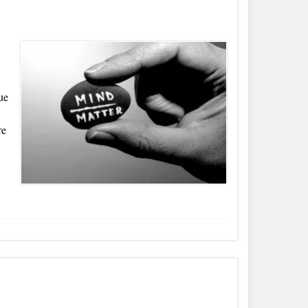
ue
re