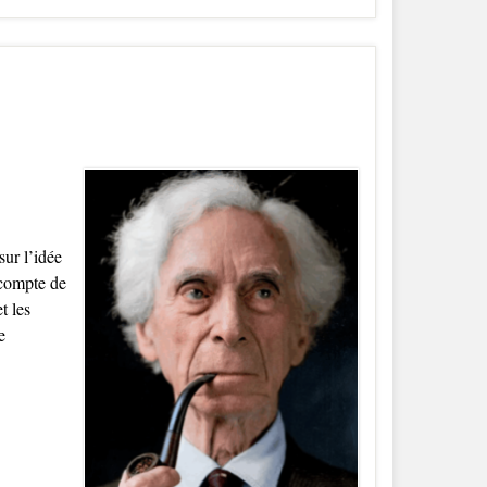
ur l’idée
 compte de
t les
e