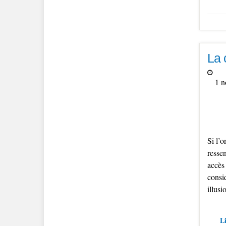
La 
1 n
Si l’
resse
accès
consi
illus
Li