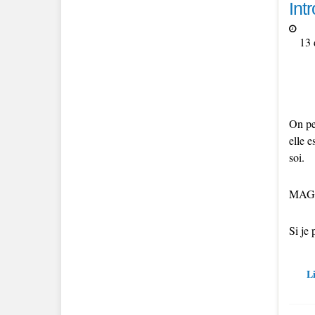
Intr
13 
On peu
elle 
soi.
MAGRI
Si je
Li