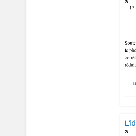
17 
Souten
le ph
corrél
réduit
Li
L’i