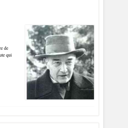
re de
ute qui