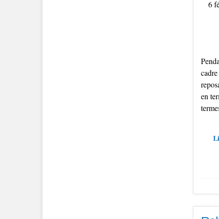
6 f
Penda
cadre 
reposa
en ter
terme
Li