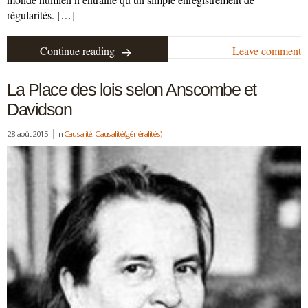
régularités. […]
Continue reading
Leave comment
La Place des lois selon Anscombe et
Davidson
28 août 2015
In
Causalité
,
Causalité (généralités)