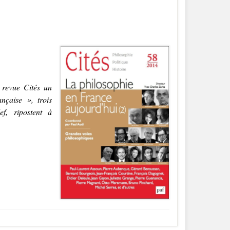
 revue Cités un
ançaise », trois
f, ripostent à