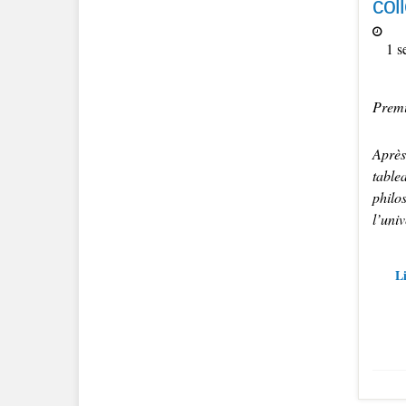
col
1 s
Premi
Après
table
phil
l’univ
Li