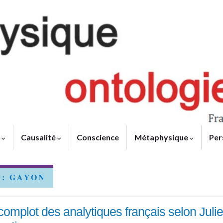
e
Causalité
Conscience
Métaphysique
Per
G:
GAYON
complot des analytiques français selon Juli