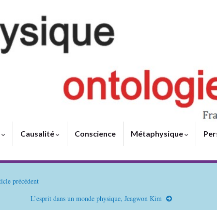
e
Causalité
Conscience
Métaphysique
Per
icle précédent
L’esprit dans un monde physique, Jeagwon Kim