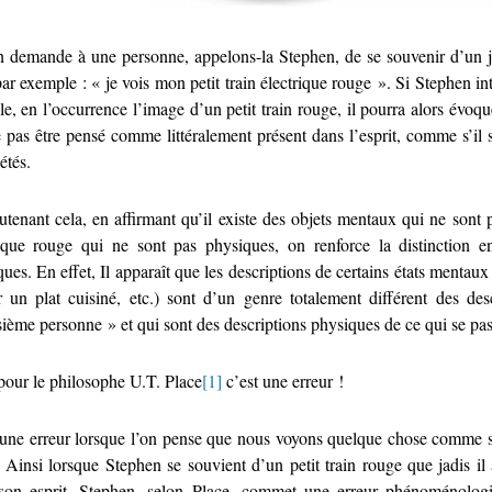
on demande à une personne, appelons-la Stephen, de se souvenir d’un jo
par exemple : « je vois mon petit train électrique rouge ». Si Stephen i
e, en l’occurrence l’image d’un petit train rouge, il pourra alors évoq
 pas être pensé comme littéralement présent dans l’esprit, comme s’il s’
étés.
tenant cela, en affirmant qu’il existe des objets mentaux qui ne sont p
rique rouge qui ne sont pas physiques, on renforce la distinction en
ues. En effet, Il apparaît que les descriptions de certains états mentaux 
r un plat cuisiné, etc.) sont d’un genre totalement différent des desc
sième personne » et qui sont des descriptions physiques de ce qui se pas
pour le philosophe U.T. Place
[1]
c’est une erreur !
une erreur lorsque l’on pense que nous voyons quelque chose comme si c
. Ainsi lorsque Stephen se souvient d’un petit train rouge que jadis il 
son esprit, Stephen, selon Place, commet une erreur phénoménologiqu