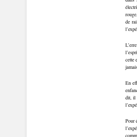
électr
rouge,
de ra
l’exp
L’err
l’espr
cette 
jamais
En eff
enfanc
dit, i
l’expé
Pour é
l’exp
comme 