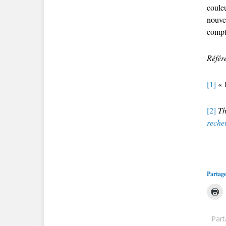
coule
nouvel
compt
Référ
[1]
« I
[2]
Th
reche
Partage
Part