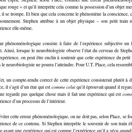
ique rouge » et qu’il interprète cela comme la possession d’un objet men
 il se trompe. Et bien que cela concerne le phénomène la conscience, c’
isonnement. Stephen attribue à un objet physique – son petit train r
érience elle-même.
eur phénoménologique consiste à faire de l’expérience subjective un f
it. Ainsi, lorsque le neurobiologiste observe l’état du cerveau de Step
expérience, on peut être enclin à soutenir que cette expérience du petit
 le neurobiologiste ne pourra l’atteindre. Pour U.T. Place, cela ressemb
et, un compte-rendu correct de cette expérience consisterait plutôt à d
e, il s’agit d’un état qui est
comme celui
qu’il éprouvait quand il regard
l ne regarde pas quelque chose mais il fait une expérience qui est
com
rience d’un processus de l’intérieur.
viter cette erreur phénoménologique, on ne doit pas, selon Place, se foc
érience de ce contenu. Si Stephen interprète le souvenir de son trai
ayant une expérience qui est comme l’expérience qu’il a vécu quand jad