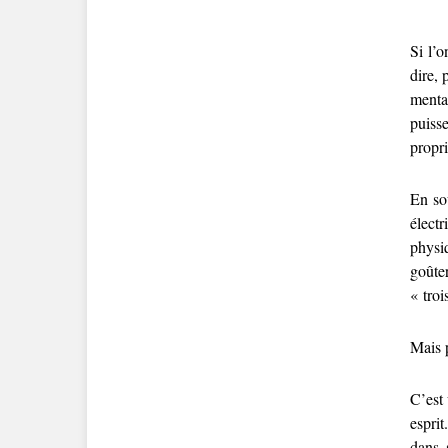
Si l’
dire, 
mental
puisse
propri
En sou
élect
physiq
goûte
« troi
Mais 
C’est 
esprit
dans 