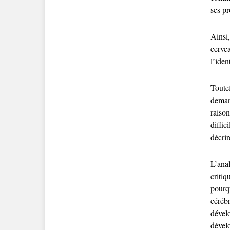
ses pr
Ainsi,
cerve
l’iden
Toute
deman
raison
diffi
décrir
L’anal
criti
pourq
céréb
dével
dével