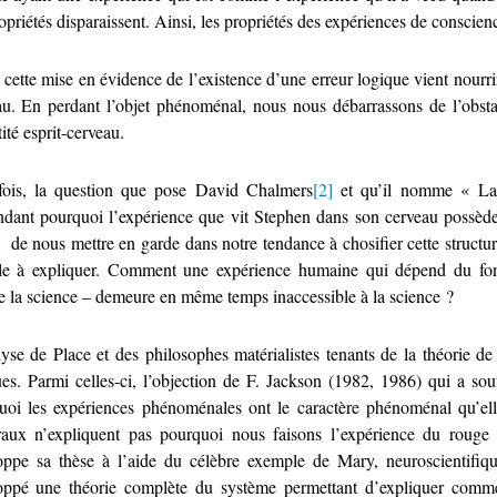
opriétés disparaissent. Ainsi, les propriétés des expériences de conscien
 cette mise en évidence de l’existence d’une erreur logique vient nourri
au. En perdant l’objet phénoménal, nous nous débarrassons de l’obst
tité esprit-cerveau.
fois, la question que pose David Chalmers
[2]
et qu’il nomme « La q
dant pourquoi l’expérience que vit Stephen dans son cerveau possède
 de nous mettre en garde dans notre tendance à chosifier cette structure
cile à expliquer. Comment une expérience humaine qui dépend du fo
e la science – demeure en même temps inaccessible à la science ?
yse de Place et des philosophes matérialistes tenants de la théorie de 
ques. Parmi celles-ci, l’objection de F. Jackson (1982, 1986) qui a so
uoi les expériences phénoménales ont le caractère phénoménal qu’elle
raux n’expliquent pas pourquoi nous faisons l’expérience du rouge 
oppe sa thèse à l’aide du célèbre exemple de Mary, neuroscientifiqu
oppé une théorie complète du système permettant d’expliquer commen