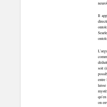
neurob
Il ap
direct
ontol
Searl
ontol
L’arg
comme
dédui
soit (
possib
entre
laiss
mystèr
qu’en 
on env