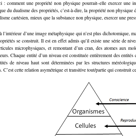
-ci : comment une propriété non physique pourrait–elle exercer une i
ue du dualisme des propriétés, c’est-à-dire, la propriété non physique
alisme cartésien, mieux que la substance non physique, exercer une pre
 à l’intérieur d’une image métaphysique qui n’est plus dichotomique, m
opriétés se construit. Il est en effet admis qu’il existe une série de ni
rticules microphysiques, et remontant d’un cran, des atomes aux molé
eurs. Chaque entité d’un niveau est constituée entièrement des entités d
ntités de niveau haut sont déterminées par les structures méréologiq
s. C’est cette relation asymétrique et transitive tout/partie qui construit 