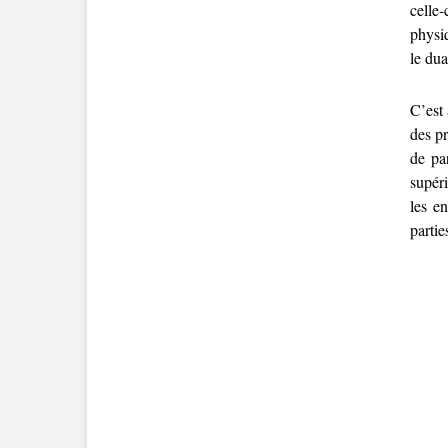
celle
physiq
le du
C’est
des pr
de pa
supéri
les e
partie