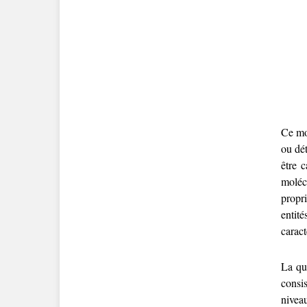
Ce mon
ou dét
être c
molécu
propri
entit
caract
La qu
consi
niveau