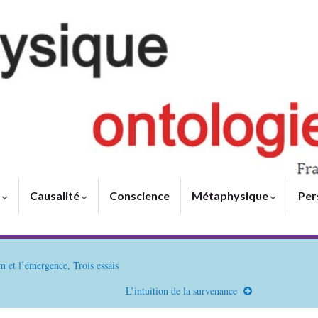
e
Causalité
Conscience
Métaphysique
Per
 et l’émergence, Trois essais
L’intuition de la survenance