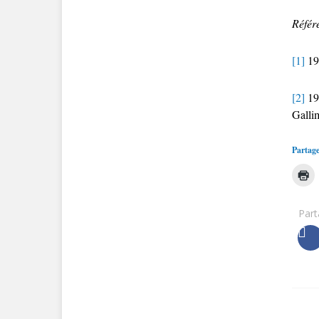
Référ
[1]
19
[2]
19
Galli
Partage
Part