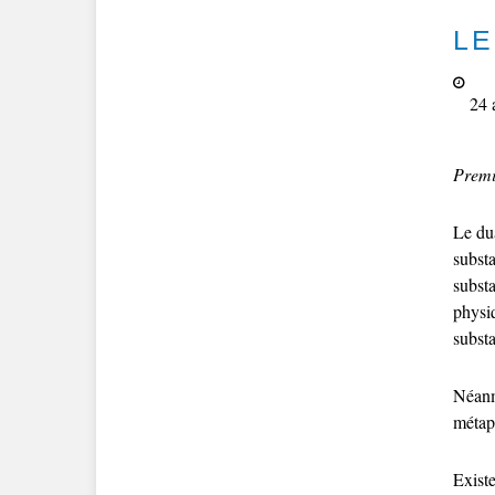
LE
24 
Premi
Le dua
subst
substa
physi
subst
Néanm
métap
Existe