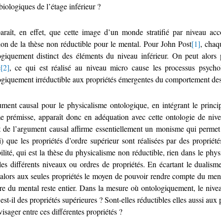
iologiques de l’étage inférieur ?
paraît, en effet, que cette image d’un monde stratifié par niveau 
ion de la thèse non réductible pour le mental. Pour John Post
[1]
, chaq
ogiquement distinct des éléments du niveau inférieur. On peut alors 
e
[2]
, ce qui est réalisé au niveau micro cause les processus psycho
ogiquement irréductible aux propriétés émergentes du comportement de
ument causal pour le physicalisme ontologique, en intégrant le princ
 prémisse, apparaît donc en adéquation avec cette ontologie de nive
t de l’argument causal affirme essentiellement un monisme qui permet d
ii) que les propriétés d’ordre supérieur sont réalisées par des propri
ilité, qui est la thèse du physicalisme non réductible, rien dans le phys
 les différents niveaux ou ordres de propriétés. En écartant le dualis
e alors aux seules propriétés le moyen de pouvoir rendre compte du m
e du mental reste entier. Dans la mesure où ontologiquement, le niveau
est-il des propriétés supérieures ? Sont-elles réductibles elles aussi aux
isager entre ces différentes propriétés ?