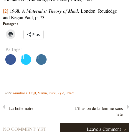
[2]
1968,
A Materialist Theory of Mind
, London: Routledge
and Kegan Paul, p. 73.
Partager :
Plus
Partager
TAGS:
Armstrong
,
Feigl
,
Martin
,
Place
,
Ryle
,
Smart
La boite noire
L’illusion de la femme sans
tête
NO COMMENT YET
Leave a Comment
>